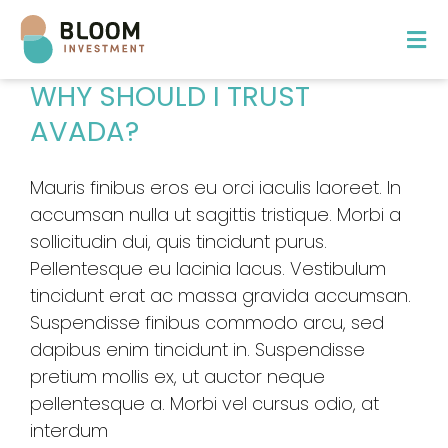
Ga
naar
Tog
inhoud
Nav
WHY SHOULD I TRUST
Projecten
AVADA?
Over Bloom
Mauris finibus eros eu orci iaculis laoreet. In
Bloom Academy
accumsan nulla ut sagittis tristique. Morbi a
Contact
sollicitudin dui, quis tincidunt purus.
Pellentesque eu lacinia lacus. Vestibulum
tincidunt erat ac massa gravida accumsan.
Suspendisse finibus commodo arcu, sed
dapibus enim tincidunt in. Suspendisse
pretium mollis ex, ut auctor neque
pellentesque a. Morbi vel cursus odio, at
interdum