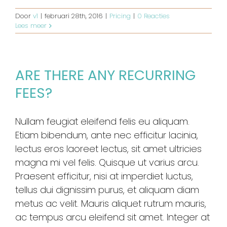
Door
v1
|
februari 28th, 2016
|
Pricing
|
0 Reacties
Lees meer
ARE THERE ANY RECURRING
FEES?
Nullam feugiat eleifend felis eu aliquam.
Etiam bibendum, ante nec efficitur lacinia,
lectus eros laoreet lectus, sit amet ultricies
magna mi vel felis. Quisque ut varius arcu.
Praesent efficitur, nisi at imperdiet luctus,
tellus dui dignissim purus, et aliquam diam
metus ac velit. Mauris aliquet rutrum mauris,
ac tempus arcu eleifend sit amet. Integer at